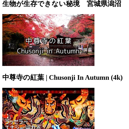
生物が生存できない秘境 宮城県潟沼
中尊寺の紅葉 | Chusonji In Autumn (4k)