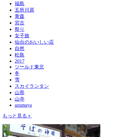
福島
五所川原
青森
宮古
祭り
女子旅
仙台のおいしい店
自然
松島
2017
ツールド東北
冬
雪
スカイランタン
山形
山寺
azumaya
もっと見る＋