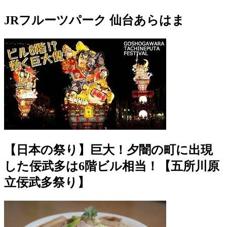
JRフルーツパーク 仙台あらはま
【日本の祭り】巨大！夕闇の町に出現
した佞武多は6階ビル相当！【五所川原
立佞武多祭り】