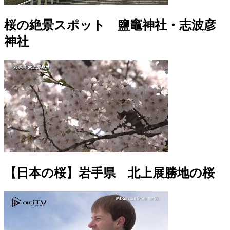
桜の絶景スポット 鹽竈神社・志波彦
神社
【日本の桜】岩手県 北上展勝地の桜