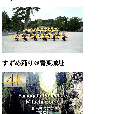
すずめ踊り＠青葉城址