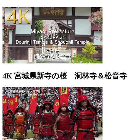
4K 宮城県新寺の桜 洞林寺＆松音寺