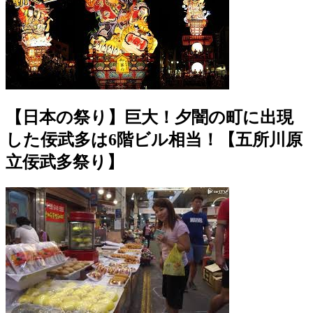
【日本の祭り】巨大！夕闇の町に出現
した佞武多は6階ビル相当！【五所川原
立佞武多祭り】