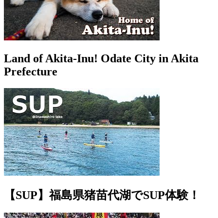
Land of Akita-Inu! Odate City in Akita
Prefecture
【SUP】福島県猪苗代湖でSUP体験！