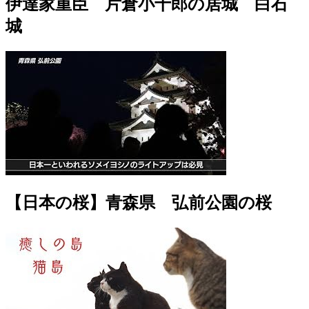
伊達家重臣 片倉小十郎の居城 白石
城
【日本の桜】青森県 弘前公園の桜