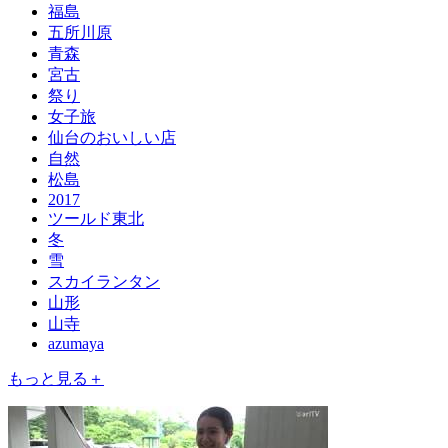
福島
五所川原
青森
宮古
祭り
女子旅
仙台のおいしい店
自然
松島
2017
ツールド東北
冬
雪
スカイランタン
山形
山寺
azumaya
もっと見る＋