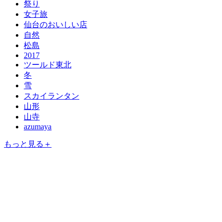
祭り
女子旅
仙台のおいしい店
自然
松島
2017
ツールド東北
冬
雪
スカイランタン
山形
山寺
azumaya
もっと見る＋