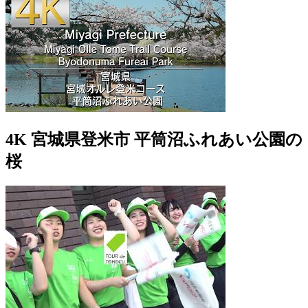
4K 宮城県登米市 平筒沼ふれあい公園の
桜