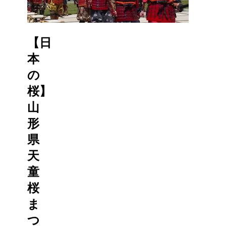
【日
本
の
桜】
山
形
県
天
童
桜
ま
つ