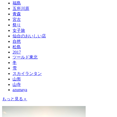
福島
五所川原
青森
宮古
祭り
女子旅
仙台のおいしい店
自然
松島
2017
ツールド東北
冬
雪
スカイランタン
山形
山寺
azumaya
もっと見る＋