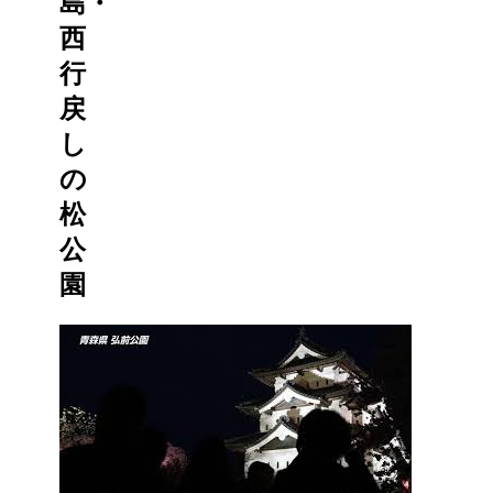
島・
西
行
戻
し
の
松
公
園