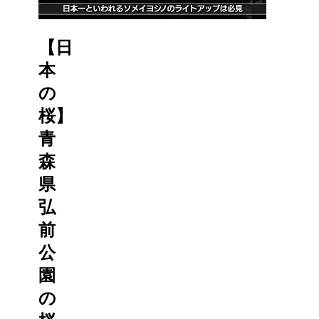
【日
本
の
桜】
青
森
県
弘
前
公
園
の