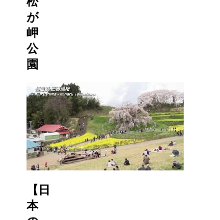
松
が
岬
公
園
【日
本