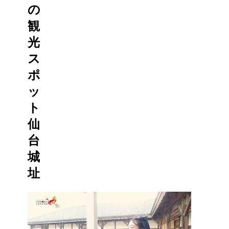
の
観
光
ス
ポ
ッ
ト
仙
台
城
址