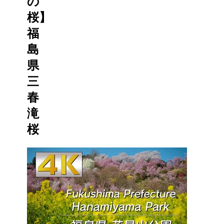
の
桜】
福
島
県
三
春
滝
桜