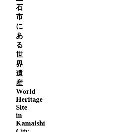
石
市
に
あ
る
世
界
遺
産
World
Heritage
Site
in
Kamaishi
City