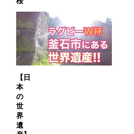
桜
【日
本
の
世
界
遺