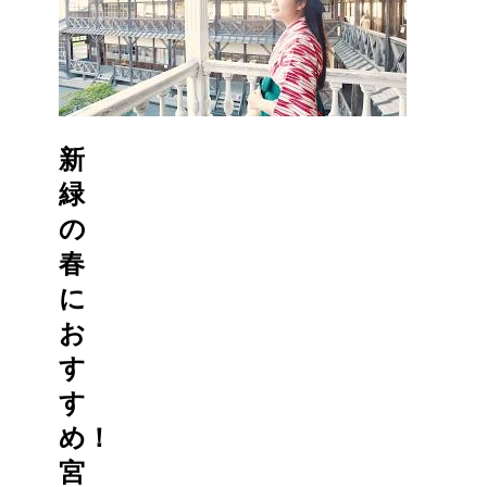
新
緑
の
春
に
お
す
す
め！
宮