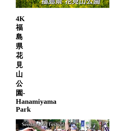
4K
福
島
県
花
見
山
公
園-
Hanamiyama
Park