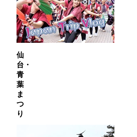
仙
台・
青
葉
ま
つ
り