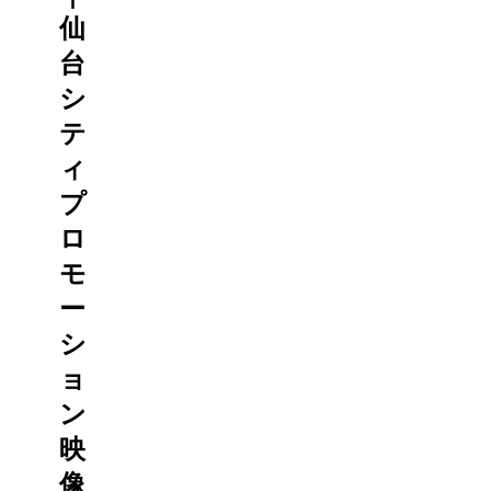
仙
台
シ
テ
ィ
プ
ロ
モ
ー
シ
ョ
ン
映
像