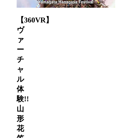
【360VR】
ヴ
ァ
ー
チ
ャ
ル
体
験!!
山
形
花