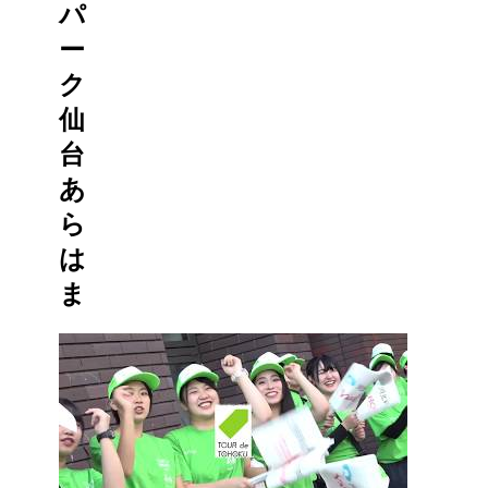
パ
ー
ク
仙
台
あ
ら
は
ま