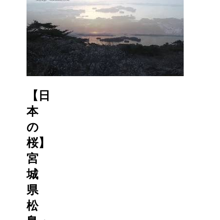
【日
本
の
桜】
宮
城
県
松