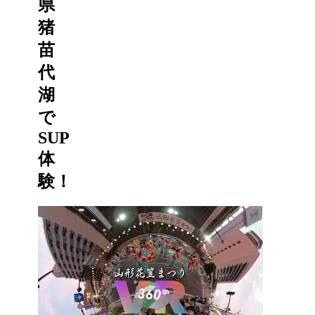
県
猪
苗
代
湖
で
SUP
体
験！