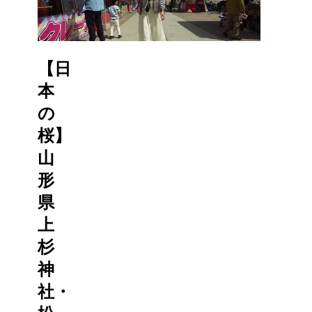
【日
本
の
桜】
山
形
県
上
杉
神
社・