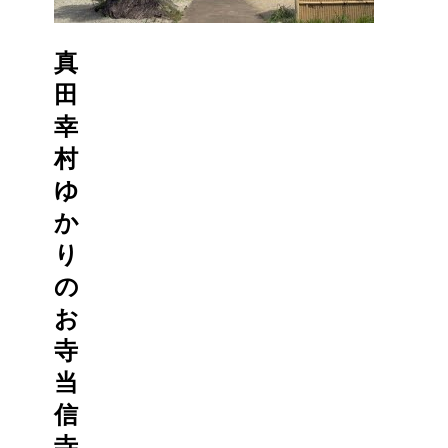
真
田
幸
村
ゆ
か
り
の
お
寺
当
信
寺