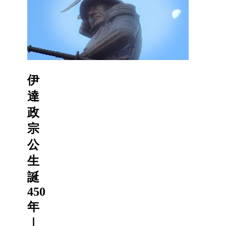
伊
達
政
宗
公
生
誕
450
年
｜