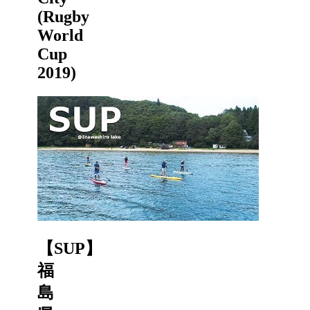
(Rugby
World
Cup
2019)
【SUP】
福
島