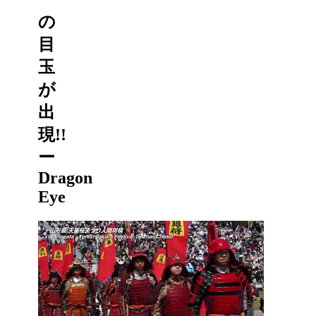
の
目
玉
が
出
現!!
ー
Dragon
Eye