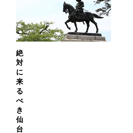
絶
対
に
来
る
べ
き
仙
台