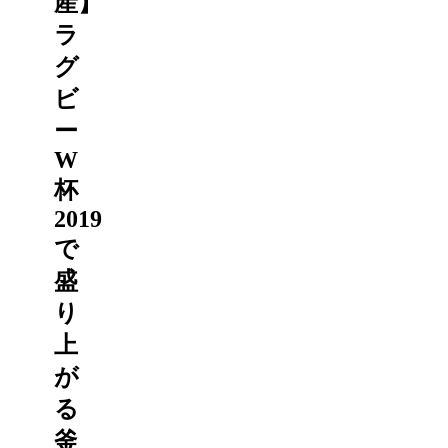
産】
ラ
グ
ビ
ー
W
杯
2019
で
盛
り
上
が
る
釜