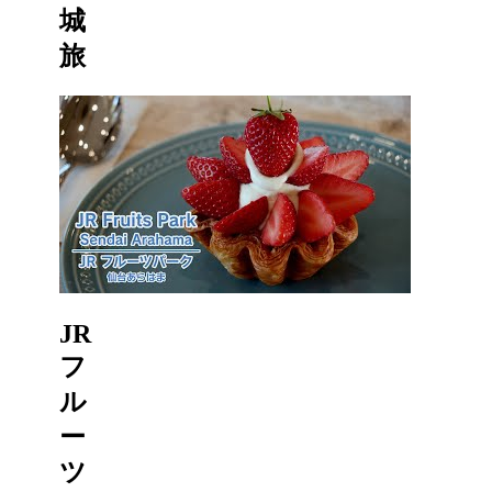
城
旅
JR
フ
ル
ー
ツ