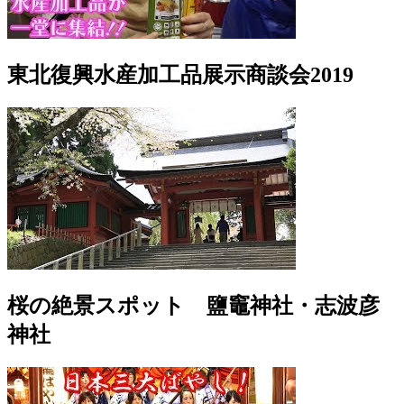
東北復興水産加工品展示商談会2019
桜の絶景スポット 鹽竈神社・志波彦
神社