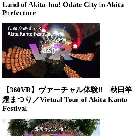
Land of Akita-Inu! Odate City in Akita
Prefecture
【360VR】ヴァーチャル体験!! 秋田竿
燈まつり／Virtual Tour of Akita Kanto
Festival