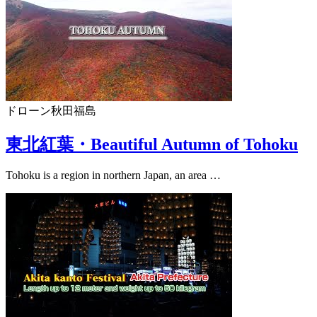
ドローン
秋田
福島
東北紅葉・Beautiful Autumn of Tohoku
Tohoku is a region in northern Japan, an area …