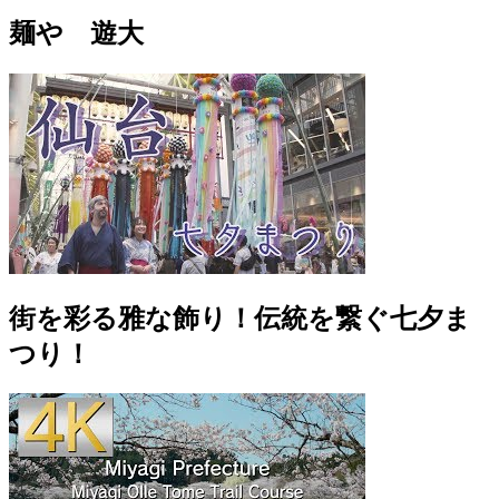
麺や 遊大
街を彩る雅な飾り！伝統を繋ぐ七夕ま
つり！