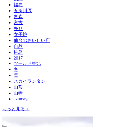
福島
五所川原
青森
宮古
祭り
女子旅
仙台のおいしい店
自然
松島
2017
ツールド東北
冬
雪
スカイランタン
山形
山寺
azumaya
もっと見る＋