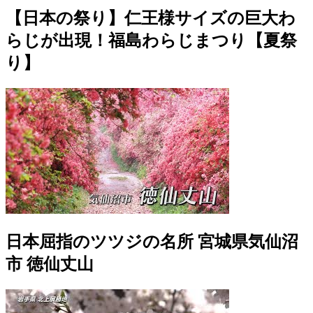
【日本の祭り】仁王様サイズの巨大わ
らじが出現！福島わらじまつり【夏祭
り】
日本屈指のツツジの名所 宮城県気仙沼
市 徳仙丈山