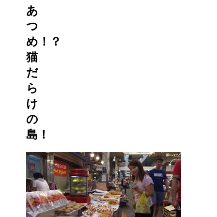
あ
つ
め！？
猫
だ
ら
け
の
島！