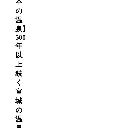
本
の
温
泉】
500
年
以
上
続
く
宮
城
の
温