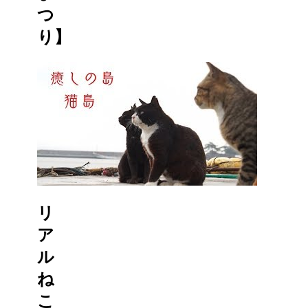
つ
り】
リ
ア
ル
ね
こ