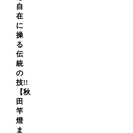
自
在
に
操
る
伝
統
の
技!!
【秋
田
竿
燈
ま