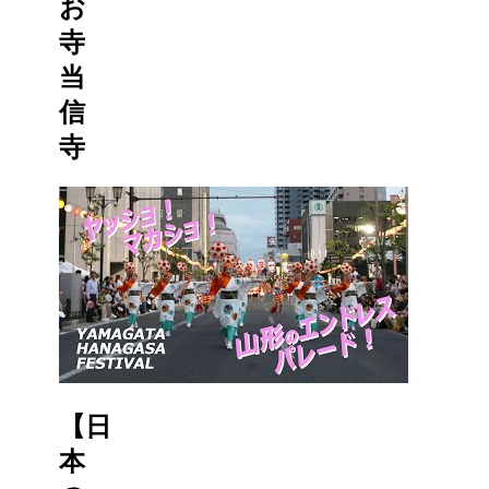
お
寺
当
信
寺
【日
本