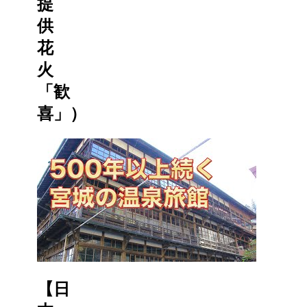
提
供
花
火
「歓
喜」）
【日