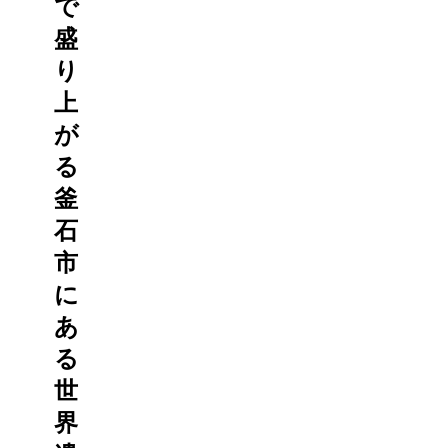
で
盛
り
上
が
る
釜
石
市
に
あ
る
世
界