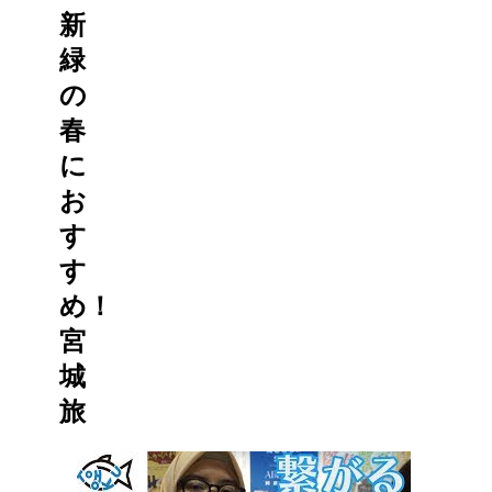
新
緑
の
春
に
お
す
す
め！
宮
城
旅