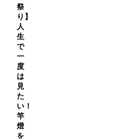
祭
り】
人
生
で
一
度
は
見
た
い！
竿
燈
を