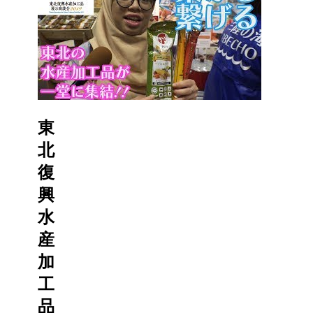
東
北
復
興
水
産
加
工
品