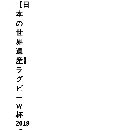
【日
本
の
世
界
遺
産】
ラ
グ
ビ
ー
W
杯
2019