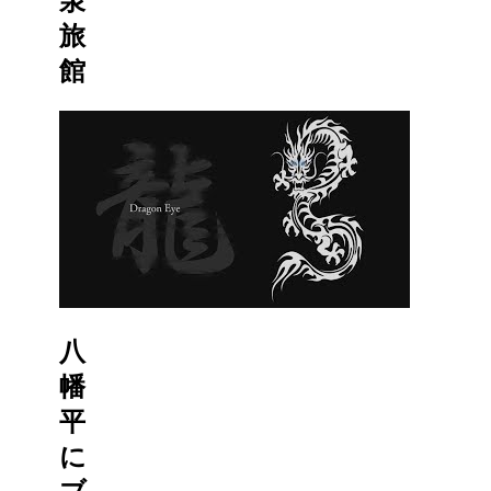
泉
旅
館
八
幡
平
に