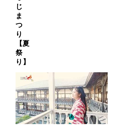
じ
ま
つ
り
【夏
祭
り】