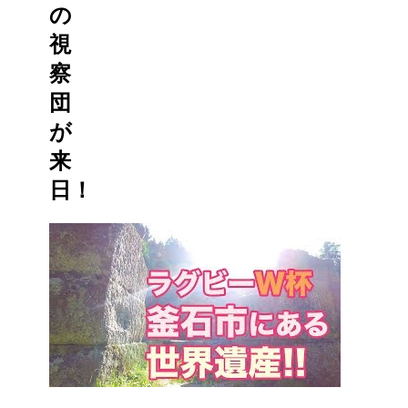
の
視
察
団
が
来
日！