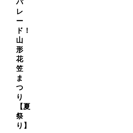
パ
レ
ー
ド！
山
形
花
笠
ま
つ
り
【夏
祭
り】