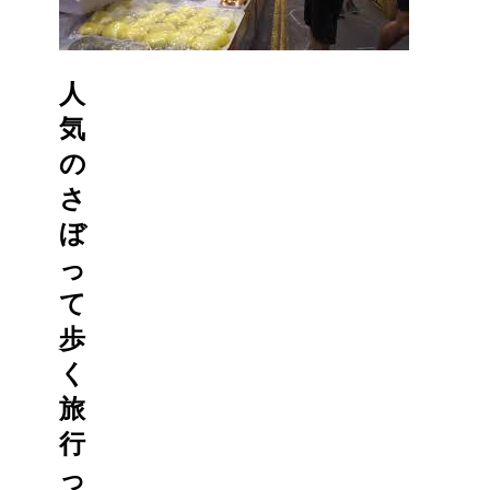
人
気
の
さ
ぼ
っ
て
歩
く
旅
行
っ