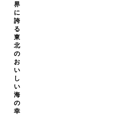
界
に
誇
る
東
北
の
お
い
し
い
海
の
幸