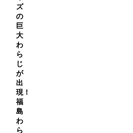
ズ
の
巨
大
わ
ら
じ
が
出
現！
福
島
わ
ら