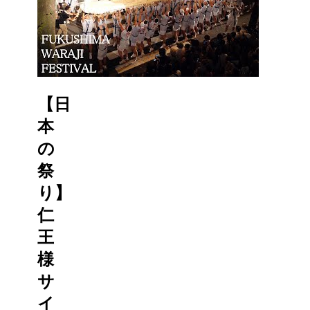
【日
本
の
祭
り】
仁
王
様
サ
イ