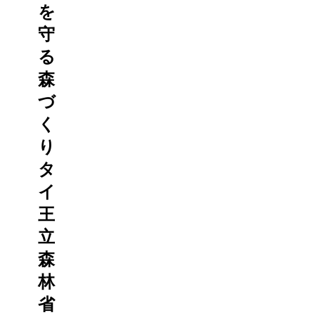
を
守
る
森
づ
く
り
タ
イ
王
立
森
林
省