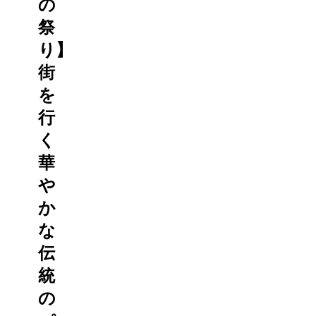
の
祭
り】
街
を
行
く
華
や
か
な
伝
統
の