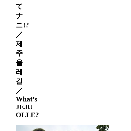
て
ナ
ニ!?
／
제
주
올
레
길
／
What’s
JEJU
OLLE?