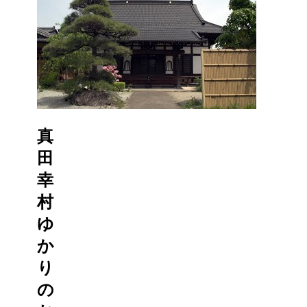
真
田
幸
村
ゆ
か
り
の