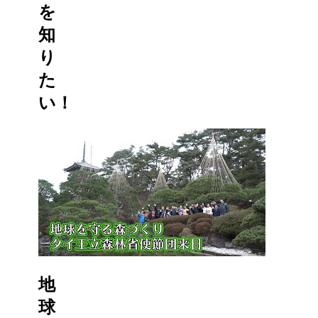
を
知
り
た
い！
地
球