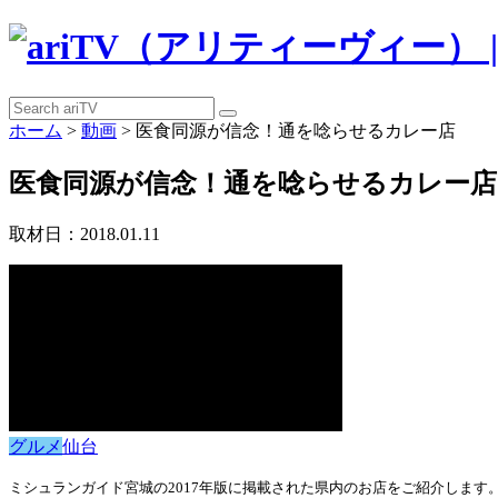
ホーム
>
動画
>
医食同源が信念！通を唸らせるカレー店
医食同源が信念！通を唸らせるカレー店
取材日：2018.01.11
グルメ
仙台
ミシュランガイド
宮城
の
2017
年
版に掲載された県内のお店をご紹介します