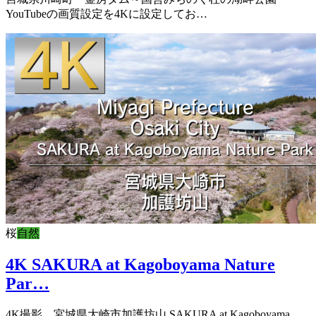
YouTubeの画質設定を4Kに設定してお…
桜
自然
4K SAKURA at Kagoboyama Nature
Par…
4K撮影 宮城県大崎市加護坊山 SAKURA at Kagoboyama