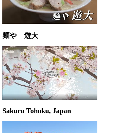
麺や 遊大
Sakura Tohoku, Japan