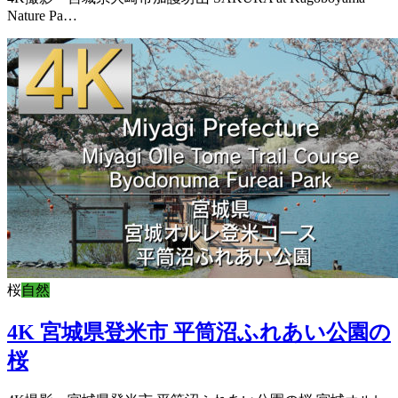
Nature Pa…
桜
自然
4K 宮城県登米市 平筒沼ふれあい公園の
桜