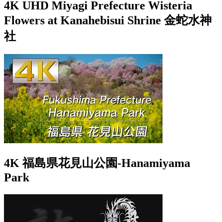
4K UHD Miyagi Prefecture Wisteria
Flowers at Kanahebisui Shrine 金蛇水神
社
4K 福島県花見山公園-Hanamiyama
Park