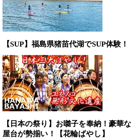
【SUP】福島県猪苗代湖でSUP体験！
【日本の祭り】お囃子を奉納！豪華な
屋台が勢揃い！【花輪ばやし】