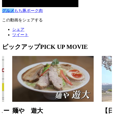
グルメ
もち豚
ポーク
肉
この動画をシェアする
シェア
ツイート
ピックアップ
PICK UP MOVIE
ュー
麺や 遊大
【