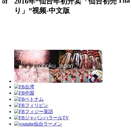
Thai
of
2016年“仙台年初开卖「仙台初売
り」”视频-中文版