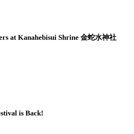
owers at Kanahebisui Shrine 金蛇水神社
tival is Back!