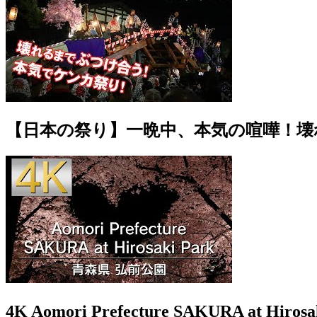
【日本の祭り】一晩中、本気の喧嘩！壊
4K Aomori Prefecture SAKURA at Hi