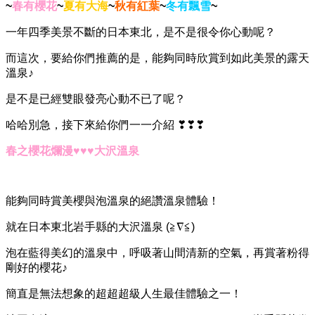
~
春有櫻花
~
夏有大海
~
秋有紅葉
~
冬有飄雪
~
一年四季美景不斷的日本東北，是不是很令你心動呢？
而這次，要給你們推薦的是，能夠同時欣賞到如此美景的露天
溫泉♪
是不是已經雙眼發亮心動不已了呢？
哈哈別急，接下來給你們一一介紹 ❣❣❣
春之櫻花爛漫♥♥♥大沢溫泉
能夠同時賞美櫻與泡溫泉的絕讚溫泉體驗！
就在日本東北岩手縣的大沢溫泉 (≧∇≦)
泡在藍得美幻的溫泉中，呼吸著山間清新的空氣，再賞著粉得
剛好的櫻花♪
簡直是無法想象的超超超級人生最佳體驗之一！