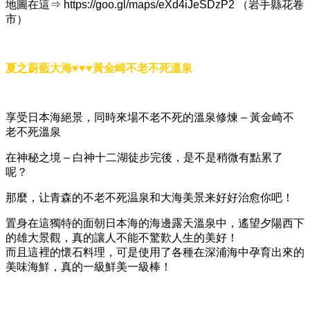
地圖在這⇒ https://goo.gl/maps/eXd4iJeSDzP2 （岩手縣花卷
市）
夏之蔚藍大海♥♥♥黃金崎不老不死溫泉
享受日本海絕景，同時來場不老不死的溫泉修煉 – 黃金崎不
老不死溫泉
在神秘之境 – 白神十二湖徒步完後，是不是稍微有點累了
呢？
那麼，让青森的不老不死温泉和大海美景来好好治愈你吧！
置身在這獨特的面朝日本海的海邊露天溫泉中，遙望夕陽西下
的雄大景觀，真的讓人不能不驚歎人生的美好！
而且這裡的懷石料理，可是使用了各種在深浦海中孕育出來的
美味海鮮，真的一級鮮美一級棒！