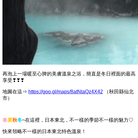
再泡上一場暖至心脾的美膚溫泉之浴，簡直是冬日裡面的最高
享受❣❣❣
地圖在這⇒
https://goo.gl/maps/8atNtaQz4X42
（秋田縣仙北
市）
春
夏
秋
冬
~在這裡，日本東北，不一樣的季節不一樣的魅力♡
快來領略不一樣的日本東北特色溫泉！