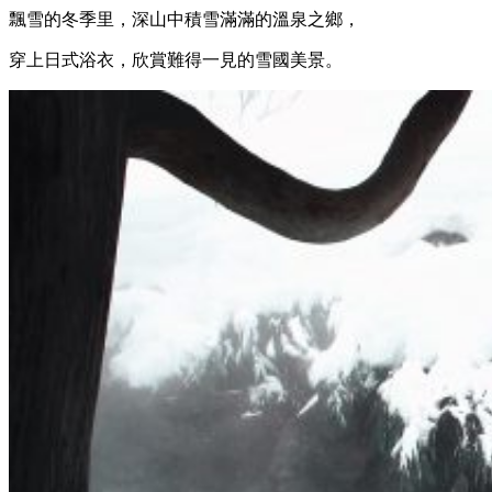
飄雪的冬季里，深山中積雪滿滿的溫泉之鄉，
穿上日式浴衣，欣賞難得一見的雪國美景。