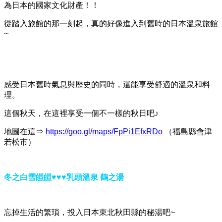
為日本的國家文化財產！！
從踏入旅館的那一刻起，真的好像進入到舊時的日本溫泉旅館
~
感受日本舊時氣息與歷史的同時，還能享受舒適的溫泉和料
理。
這個秋天，在這裡享受一個不一樣的秋日吧♪
地圖在這⇒
https://goo.gl/maps/FpPi1EfxRDo
（福島縣會津
若松市）
冬之白雪皚皚♥♥♥乳頭溫泉 鶴之湯
忘掉生活的繁瑣，投入日本東北秋田縣的秘湯吧~