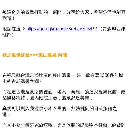
被這奇美的景致打動的一瞬間，分享給大家，希望你們也能喜
歡哦！
地圖在這⇒
https://goo.gl/maps/eXd4iJeSDzP2
（青森縣西津
軽郡）
秋之浪漫紅葉♥♥♥東山溫泉 向瀧
在福島縣會津若松地區的東山溫泉， 是一處有著1300多年歷
史的古老溫泉之鄉~
而在這古老溫泉之鄉裡面，名為「向瀧」的這家溫泉旅館，建
築風格獨特，園內庭院別緻，溫泉舒適美膚，
真的可以列入我溫泉小本本里的 – 無法挑剔的日式旅館之
選！
而且不要小看這家旅館哦，光是旅館的建築物本身就已經被評